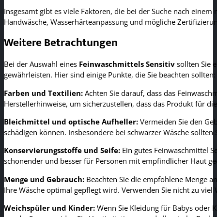
Insgesamt gibt es viele Faktoren, die bei der Suche nach einem 
Handwäsche, Wasserhärteanpassung und mögliche Zertifizierung
Weitere Betrachtungen
Bei der Auswahl eines
Feinwaschmittels Sensitiv
sollten Sie 
gewährleisten. Hier sind einige Punkte, die Sie beachten sollten:
Farben und Textilien:
Achten Sie darauf, dass das Feinwaschmit
Herstellerhinweise, um sicherzustellen, dass das Produkt für d
Bleichmittel und optische Aufheller:
Vermeiden Sie den Gebr
schädigen können. Insbesondere bei schwarzer Wäsche sollten Si
Konservierungsstoffe und Seife:
Ein gutes Feinwaschmittel Sen
schonender und besser für Personen mit empfindlicher Haut ge
Menge und Gebrauch:
Beachten Sie die empfohlene Menge an 
Ihre Wäsche optimal gepflegt wird. Verwenden Sie nicht zu viel
Weichspüler und Kinder:
Wenn Sie Kleidung für Babys oder Ki