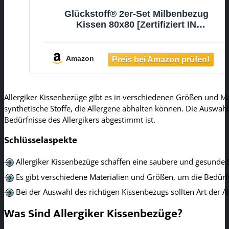
Glückstoff® 2er-Set Milbenbezug
Kissen 80x80 [Zertifiziert IN
Deutschland] - Premium
Kissenschoner Encasing Milben -
Allergiker Kissenschutzbezug -
Amazon
Allergie Bettwäsche Anti Milben -
Milbenschutzbezug
Allergiker Kissenbezüge gibt es in verschiedenen Größen und Mat
synthetische Stoffe, die Allergene abhalten können. Die Auswahl 
Bedürfnisse des Allergikers abgestimmt ist.
Schlüsselaspekte
Allergiker Kissenbezüge schaffen eine saubere und gesunde
Es gibt verschiedene Materialien und Größen, um die Bedürfni
Bei der Auswahl des richtigen Kissenbezugs sollten Art der A
Was Sind Allergiker Kissenbezüge?