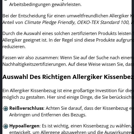
Arbeitsbedingungen gewährleisten.
Bei der Entscheidung für einen umweltfreundlichen Allergiker Ki
Anteil von
Climate Pledge Friendly
,
OEKO-TEX Standard 100
,
R
Durch die Auswahl eines solchen zertifizierten Produkts leisten
Allergiker geeignet ist. In der Regel sind diese Produkte aufgr
reduzieren.
Fassen wir also zusammen: Wenn Sie auf der Suche nach einem u
Nachhaltigkeitszertifizierungen. Auf diese Weise wissen Sie, d
Auswahl Des Richtigen Allergiker Kissenbe
Ein Allergiker Kissenbezug ist eine großartige Investition für di
möglich zu gestalten. Hier sind einige Dinge, die Sie berücksichti
Reißverschluss
: Achten Sie darauf, dass der Kissenbezug e
Anbringen und Entfernen des Bezugs.
Hypoallergen
: Es ist wichtig, einen Kissenbezug zu wählen,
entwickelt, um Allergene abzuwehren und die Auswirkungen v