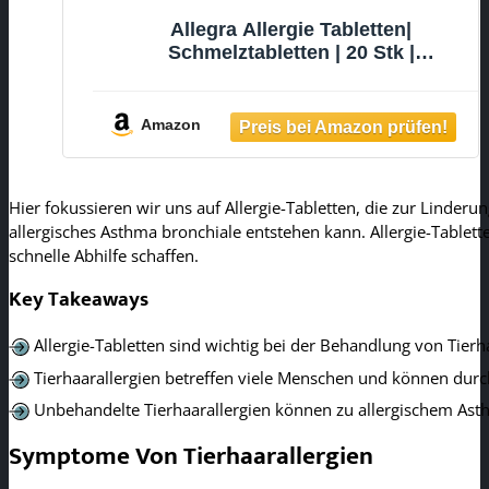
Allegra Allergie Tabletten|
Schmelztabletten | 20 Stk |
Antihistaminikum | Wirkstoff Bilastin
| schnell und 24 Std wirksam bei
Heuschnupfen, Tierhaarallergie,
Amazon
Hausstauballergie, Nesselsucht
Hier fokussieren wir uns auf Allergie-Tabletten, die zur Linder
allergisches Asthma bronchiale entstehen kann. Allergie-Tablette
schnelle Abhilfe schaffen.
Key Takeaways
Allergie-Tabletten sind wichtig bei der Behandlung von Tierha
Tierhaarallergien betreffen viele Menschen und können dur
Unbehandelte Tierhaarallergien können zu allergischem Asth
Symptome Von Tierhaarallergien