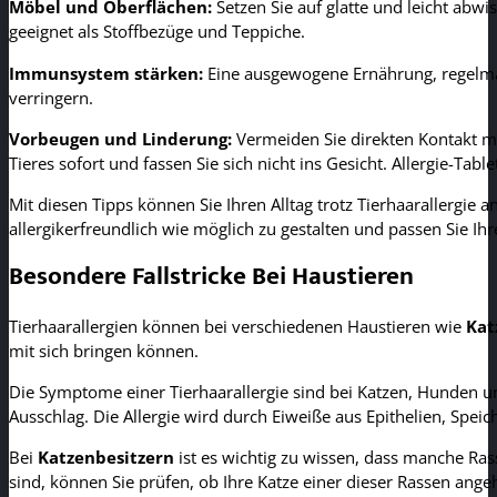
Möbel und Oberflächen:
Setzen Sie auf glatte und leicht ab
geeignet als Stoffbezüge und Teppiche.
Immunsystem stärken:
Eine ausgewogene Ernährung, regelmäß
verringern.
Vorbeugen und Linderung:
Vermeiden Sie direkten Kontakt mi
Tieres sofort und fassen Sie sich nicht ins Gesicht. Allergie-T
Mit diesen Tipps können Sie Ihren Alltag trotz Tierhaarallergi
allergikerfreundlich wie möglich zu gestalten und passen Sie I
Besondere Fallstricke Bei Haustieren
Tierhaarallergien können bei verschiedenen Haustieren wie
Kat
mit sich bringen können.
Die Symptome einer Tierhaarallergie sind bei Katzen, Hunden u
Ausschlag. Die Allergie wird durch Eiweiße aus Epithelien, Speic
Bei
Katzenbesitzern
ist es wichtig zu wissen, dass manche Rass
sind, können Sie prüfen, ob Ihre Katze einer dieser Rassen ange