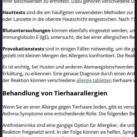
Ihrer Beschwerden zu ermitteln. Dazu gehören verschiedene U
Hauttests
sind die am häufigsten verwendeten Methoden zur Dia
oder Lanzette in die oberste Hautschicht eingestochen. Nach 15 
Blutuntersuchungen
können ebenfalls eingesetzt werden, um e
Immunglobulin E (IgE), untersucht, die bei einer allergischen Re
Provokationstests
sind in einigen Fällen notwendig, um die 
gezielt mit kleinen Mengen des Allergens konfrontiert. Die Reak
Es ist wichtig, bei Husten und anderen Atemwegsbeschwerden d
Erkältung, zu erkennen. Eine genaue Diagnose durch einen Arzt
der Reaktion können verschiedene
allergie tabletten
tierhaare v
Behandlung von Tierhaarallergien
Wenn Sie an einer Allergie gegen Tierhaare leiden, gibt es ve
Asthma-Symptome eine entscheidende Rolle. Die folgenden Beh
Antihistaminika sind eine gängige Option für Allergiker, die un
Reaktion freigesetzt wird. In der Folge können sie helfen, Symp