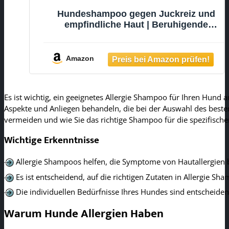
Hundeshampoo gegen Juckreiz und
empfindliche Haut | Beruhigende
Fellpflege mit Haferhydrolysat &
Distelöl | Feuchtigkeitsspendendes
Shampoo für Hunde und Katzen |
Amazon
Leniderm Shampoo von ICF
Es ist wichtig, ein geeignetes Allergie Shampoo für Ihren Hund
Aspekte und Anliegen behandeln, die bei der Auswahl des besten 
vermeiden und wie Sie das richtige Shampoo für die spezifisc
Wichtige Erkenntnisse
Allergie Shampoos helfen, die Symptome von Hautallergien 
Es ist entscheidend, auf die richtigen Zutaten in Allergie S
Die individuellen Bedürfnisse Ihres Hundes sind entscheide
Warum Hunde Allergien Haben