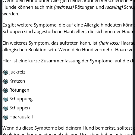
Wenn dein Hund unter Allergien leidet, können verschiedene 
Hunde können auch mit
(redness)
Rötungen und
(scaling)
Schup
werden.
Es gibt weitere Symptome, die auf eine Allergie hindeuten könne
Schuppen sind abgestorbene Hautzellen, die sich von der Haut
Ein weiteres Symptom, das auftreten kann, ist
(hair loss)
Haaraus
allergischen Reaktion sein. Wenn dein Hund vermehrt Haare verli
Hier ist eine kurze Zusammenfassung der Symptome, auf die du 
Juckreiz
Kratzen
Rötungen
Schuppung
Schuppen
Haarausfall
Wenn du diese Symptome bei deinem Hund bemerkst, solltest du
Reaktionen können eine Vielzahl von Ursachen haben, wie zum B